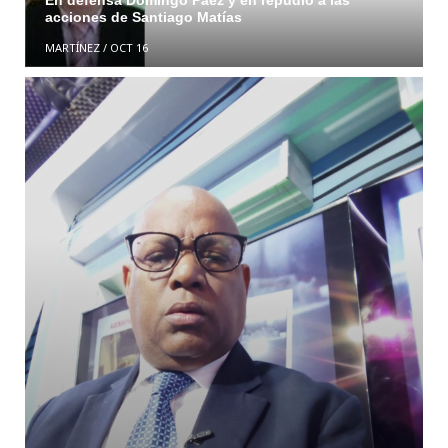
En defensa Domingo Páez y en repudio a las
acciones de Santiago Matías
MARTÍNEZ
/
OCT 16