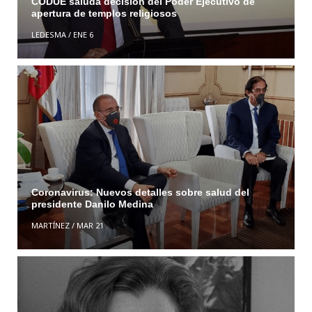
CODUE saluda decisión del Poder Ejecutivo de
apertura de templos religiosos
LEDESMA
/
ENE 6
Coronavirus: Nuevos detalles sobre salud del
presidente Danilo Medina
MARTÍNEZ
/
MAR 21