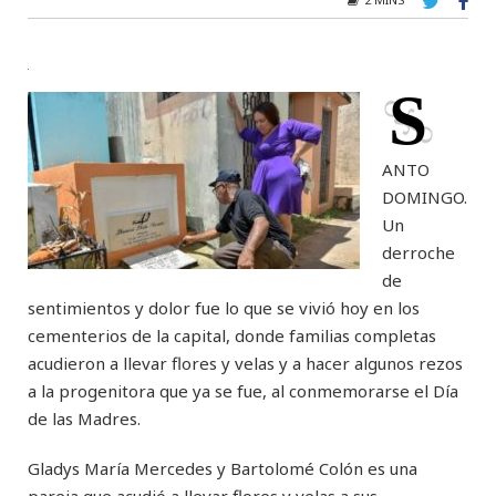
S
ANTO
DOMINGO.
Un
derroche
de
sentimientos y dolor fue lo que se vivió hoy en los
cementerios de la capital, donde familias completas
acudieron a llevar flores y velas y a hacer algunos rezos
a la progenitora que ya se fue, al conmemorarse el Día
de las Madres.
Gladys María Mercedes y Bartolomé Colón es una
pareja que acudió a llevar flores y velas a sus