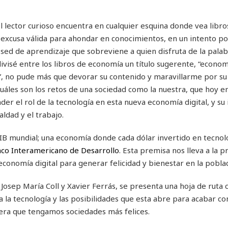
l lector curioso encuentra en cualquier esquina donde vea libro
excusa válida para ahondar en conocimientos, en un intento por
sed de aprendizaje que sobreviene a quien disfruta de la palabr
ivisé entre los libros de economía un título sugerente, “econom
d”, no pude más que devorar su contenido y maravillarme por su 
cuáles son los retos de una sociedad como la nuestra, que hoy e
er el rol de la tecnología en esta nueva economía digital, y su
aldad y el trabajo.
 PIB mundial; una economía donde cada dólar invertido en tecnol
co Interamericano de Desarrollo
. Esta premisa nos lleva a la 
conomía digital para generar felicidad y bienestar en la pobla
 Josep María Coll y Xavier Ferrás, se presenta una hoja de ruta c
la tecnología y las posibilidades que esta abre para acabar con
nera que tengamos sociedades más felices.