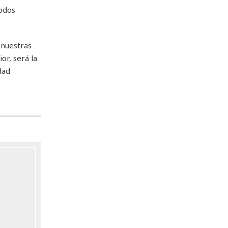
odos
 nuestras
or, será la
dad