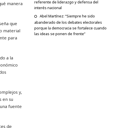
referente de liderazgo y defensa del
 qué manera
interés nacional
Abel Martínez: “Siempre he sido
abanderado de los debates electorales
nseña que
porque la democracia se fortalece cuando
o material
las ideas se ponen de frente”
ante para
do a la
Económico
ados
omplejos y,
s en su
 una fuente
tes de