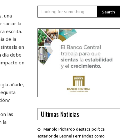
Search
s, una
 saciar la
a escrita.
ía de la
síntesis en
n día debe
 impacto en
ogía añade,
pregunta
ción?
Ultimas Noticias
on las
 la
Manolo Pichardo destaca política
exterior de Leonel Fernández como