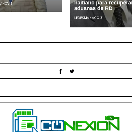
haitiano para recupera
/
NOV 5
aduanas de RD
LEDESMA
/
AGO 31