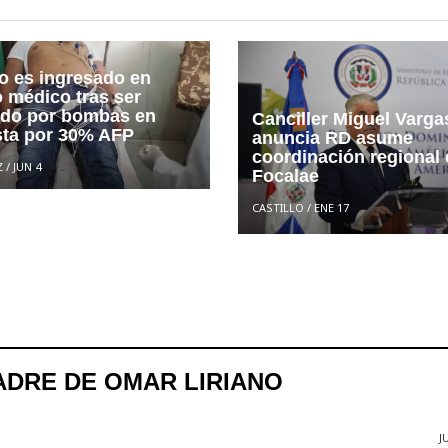
lo es ingresado en
o médico tras ser
ado por bombas en
Canciller Miguel Varga
sta por 30% AFP
anuncia RD asume
coordinación regional 
Z
/
JUN 4
Focalae
CASTILLO
/
ENE 17
ADRE DE OMAR LIRIANO
J