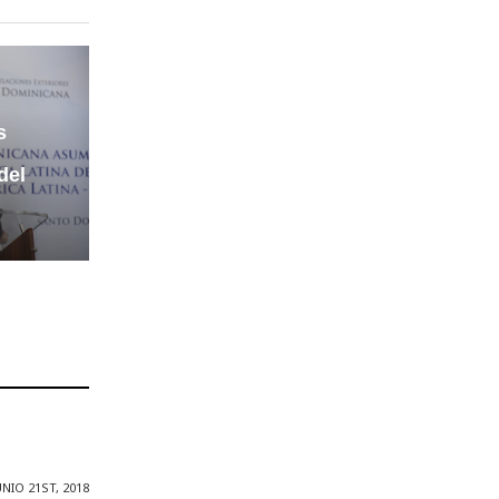
s
del
UNIO 21ST, 2018