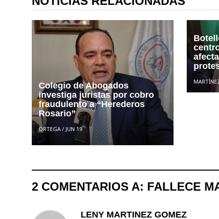
NOTICIAS RELACIONADAS
Botel
centr
afect
prote
MARTÍNE
Colegio de Abogados
investiga juristas por cobro
fraudulento a “Herederos
Rosario”
ORTEGA
/
JUN 19
2 COMENTARIOS A: FALLECE M
LENY MARTINEZ GOMEZ