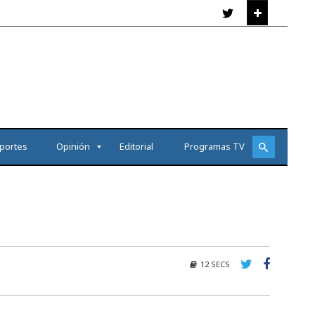
portes
Opinión
Editorial
Programas TV
12 SECS