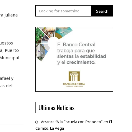
Search
a Juliana
puestos
ua, Puerto
 Municipal
afael y
as del
Ultimas Noticias
Arranca “A la Escuela con Propeep” en El
Caimito, La Vega