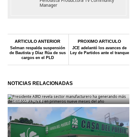
Periodista Productora Tv Community
Manager
ARTICULO ANTERIOR
PROXIMO ARTICULO
Selman respalda suspensión
JCE adelantó los avances de
de Bautista y Díaz Rúa de sus
Ley de Partidos ante el tranque
cargos en el PLD
Presidente AIRD revela sector manufacturero ha
NOTICIAS RELACIONADAS
generando más de 147,000 empleos en primeros
nueve meses del año
LEDESMA
/
NOV 8