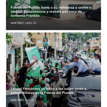
Fuerza del Pueblo llama a su militancia a unirse a
labores de asistencia y rescate por paso de
tormenta Franklin
MARTÍNEZ
/
AGO 23
Leonel Fernández se lanzó a las calles junto a
precandidatos de la Fuerza del Pueblo
MARTÍNEZ
/
JUL 16