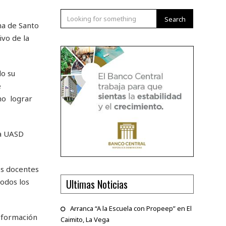
Search
ma de Santo
vo de la
do su
e
mo lograr
na UASD
os docentes
Ultimas Noticias
odos los
Arranca “A la Escuela con Propeep” en El
e formación
Caimito, La Vega