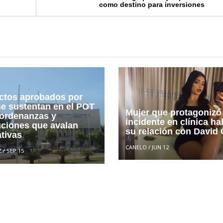
como destino para inversiones
ctos aprobados por
e sustentan en el POT
Mujer que protagonizó
 ordenanzas y
incidente en clínica ha
uciones que avalan
su relación con David 
tivas
CANELO
/
JUN 12
Z
/
SEP 15