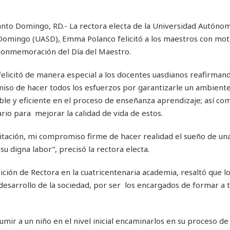
anto Domingo, RD.- La rectora electa de la Universidad Autóno
Domingo (UASD), Emma Polanco felicitó a los maestros con moti
conmemoración del Día del Maestro.
felicitó de manera especial a los docentes uasdianos reafirman
so de hacer todos los esfuerzos por garantizarle un ambient
ble y eficiente en el proceso de enseñanza aprendizaje; así co
rio para mejorar la calidad de vida de estos.
tación, mi compromiso firme de hacer realidad el sueño de u
u digna labor”, precisó la rectora electa.
ción de Rectora en la cuatricentenaria academia, resaltó que l
esarrollo de la sociedad, por ser los encargados de formar a t
mir a un niño en el nivel inicial encaminarlos en su proceso d