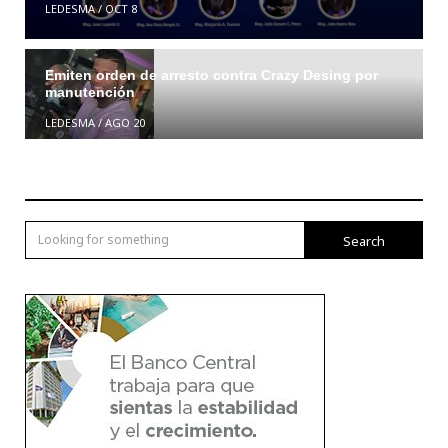
LEDESMA
/
OCT 8
Emiten orden de arresto contra Crazy Desing por
manutención
LEDESMA
/
AGO 20
Search