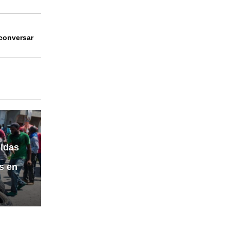
conversar
idas
s en