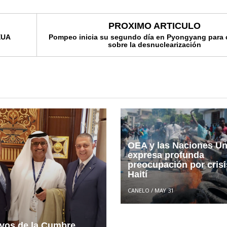
PROXIMO ARTICULO
EUA
Pompeo inicia su segundo día en Pyongyang para 
sobre la desnuclearización
OEA y las Naciones Un
expresa profunda
preocupación por crisi
Haití
CANELO
/
MAY 31
ivos de la Cumbre