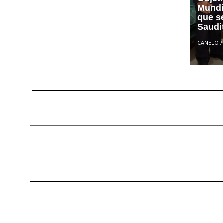
Mundi
que s
Saudi
CANELO