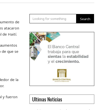
Search
 aumento de
es atacaron
 de Haití.
s aumentos
o de que se
dedor de la
or.
l y fueron
Ultimas Noticias