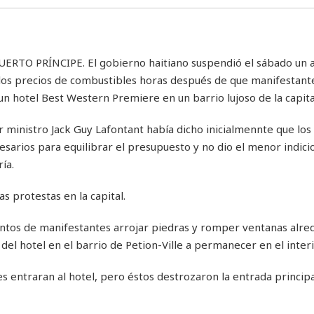
UERTO PRÍNCIPE. El gobierno haitiano suspendió el sábado un
los precios de combustibles horas después de que manifestant
un hotel Best Western Premiere en un barrio lujoso de la capital
r ministro Jack Guy Lafontant había dicho inicialmennte que lo
esarios para equilibrar el presupuesto y no dio el menor indici
ría.
s protestas en la capital.
ientos de manifestantes arrojar piedras y romper ventanas alre
l hotel en el barrio de Petion-Ville a permanecer en el interi
s entraran al hotel, pero éstos destrozaron la entrada principa