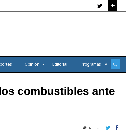
portes
Opinión
Editorial
Programas TV
los combustibles ante
32 SECS