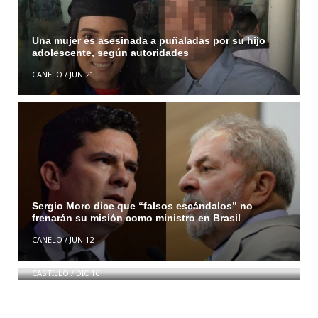
Una mujer es asesinada a puñaladas por su hijo
adolescente, según autoridades
CANELO
/
JUN 21
Sergio Moro dice que “falsos escándalos” no
frenarán su misión como ministro en Brasil
CANELO
/
JUN 12
Bocaecat assum fanny Cardigan put a bird style 2
CASTILLO
/
DIC 16