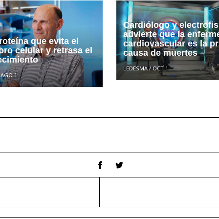
Cardiólogo y electrofi
advierte que la enfer
oteína que evita el
cardiovascular es la pr
oro celular y retrasa el
causa de muertes
ecimiento
LEDESMA
/
OCT 1
/
AGO 1