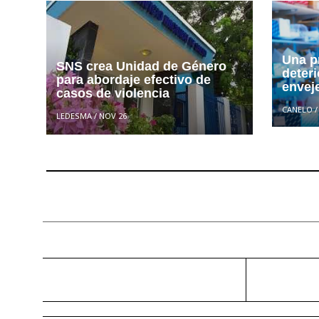
Una pr
SNS crea Unidad de Género
deteri
para abordaje efectivo de
envej
casos de violencia
CANELO
LEDESMA
/
NOV 26