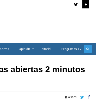
portes
Opinión
Editorial
Programas TV
as abiertas 2 minutos
0 SECS