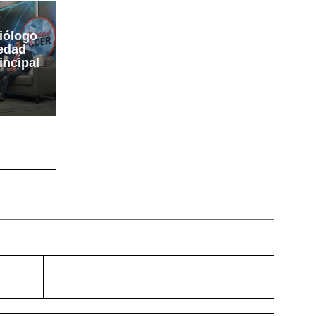
siólogo
medad
incipal