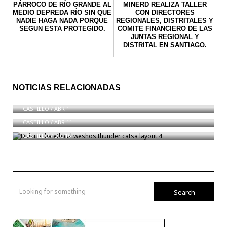
PÁRROCO DE RÍO GRANDE AL
MINERD REALIZA TALLER
MEDIO DEPREDA RÍO SIN QUE
CON DIRECTORES
NADIE HAGA NADA PORQUE
REGIONALES, DISTRITALES Y
SEGUN ESTA PROTEGIDO.
COMITE FINANCIERO DE LAS
JUNTAS REGIONAL Y
DISTRITAL EN SANTIAGO.
PRESIDENTE DANILO MEDINA SE ”SACRIFICARÁ”
NOTICIAS RELACIONADAS
AL NO PERMITIR REELECCIÓN PRESIDENCIAL
Leonel Fernández ‘‘no permitirá’’ nueva reforma a la
Constitución
CASTILLO
/
ABR 1
Duisriacha ethical weshos thunder catsa layout 4
CASTILLO
/
ABR 11
CASTILLO
/
DIC 16
Search