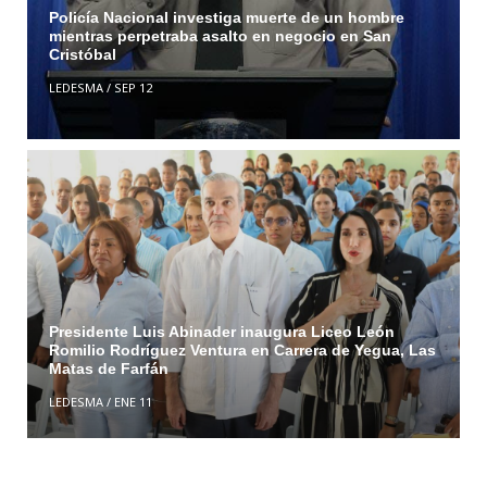
Policía Nacional investiga muerte de un hombre
mientras perpetraba asalto en negocio en San
Cristóbal
LEDESMA
/
SEP 12
Presidente Luis Abinader inaugura Liceo León
Romilio Rodríguez Ventura en Carrera de Yegua, Las
Matas de Farfán
LEDESMA
/
ENE 11