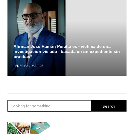
Afirman José Ramón Peralta es «víctima de una
investigación viciada» basada en un expediente sin
pruebas*
LEDESMA
/
MAR 26
Search