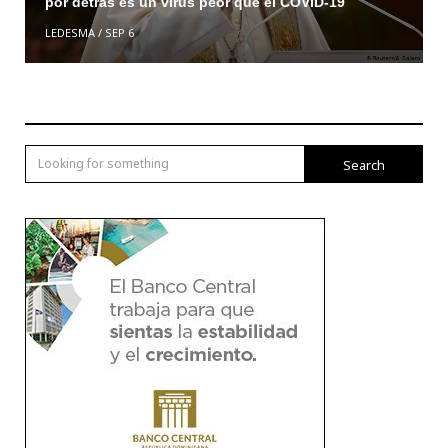
por detrás es un virus peor que el COVID-19
LEDESMA
/
SEP 6
Search