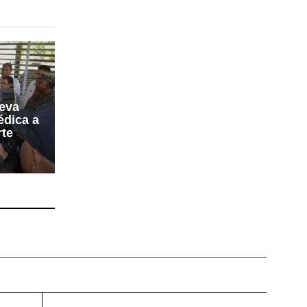
leva
édica a
rte