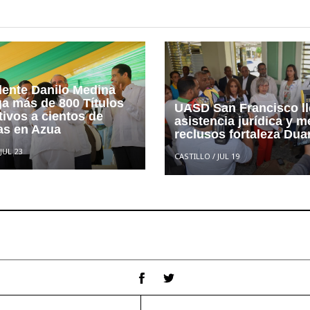
dente Danilo Medina
ga más de 800 Títulos
UASD San Francisco l
tivos a cientos de
asistencia jurídica y m
ias en Azua
reclusos fortaleza Dua
JUL 23
CASTILLO
/
JUL 19