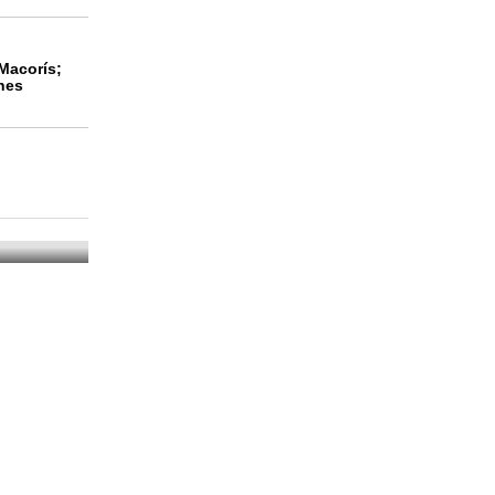
Macorís;
nes
on
ción