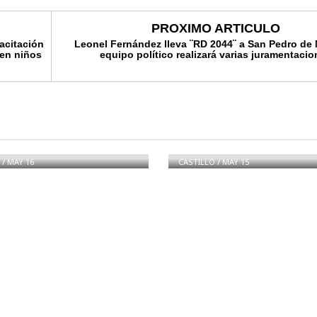
PROXIMO ARTICULO
acitación
Leonel Fernández lleva ¨RD 2044¨ a San Pedro de 
 en niños
equipo político realizará varias juramentacio
ELISTA ADVIERTE
TADOS QUE SE
AN SERÁN
Vocero PRM Justifica
ILADOS
legisladores no firmar
LMENTE»
pacto contra la reelec
/
MAY 16
CASTILLO
/
MAY 15