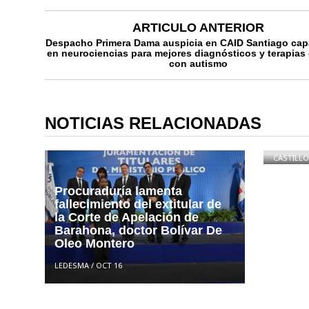
ARTICULO ANTERIOR
Despacho Primera Dama auspicia en CAID Santiago cap
en neurociencias para mejores diagnósticos y terapias
con autismo
LEON
DIPU
VEND
NOTICIAS RELACIONADAS
«FUS
MORA
CASTILLO
Procuraduría lamenta
fallecimiento del extitular de
la Corte de Apelación de
Barahona, doctor Bolívar De
Oleo Montero
LEDESMA
/
OCT 16