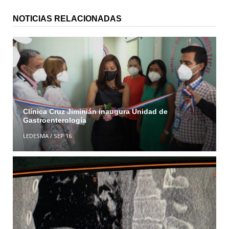
NOTICIAS RELACIONADAS
Clínica Cruz Jiminián inaugura Unidad de
Gastroenterología
LEDESMA
/
SEP 16