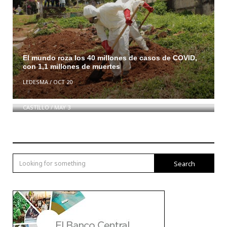
El mundo roza los 40 millones de casos de COVID,
con 1,1 millones de muertes
ANDRÉS NAVARRO ASEGURA QUE ALIANZA
LEDESMA
/
OCT 20
IGLESIAS–COMUNIDADES- ESTADO EVITARÁ LA
DELINCUENCIA
CASTILLO
/
MAY 3
Search