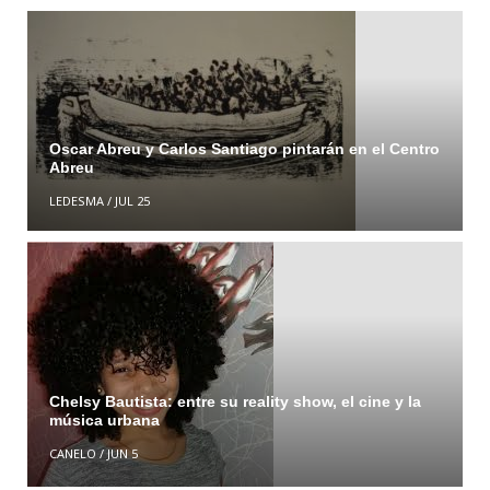
Oscar Abreu y Carlos Santiago pintarán en el Centro
Abreu
LEDESMA
/
JUL 25
Chelsy Bautista: entre su reality show, el cine y la
música urbana
CANELO
/
JUN 5