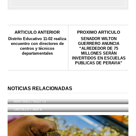
ARTICULO ANTERIOR
PROXIMO ARTICULO
Distrito Educativo 11-02 realiza
SENADOR WILTON
encuentro con directores de
GUERRERO ANUNCIA
centros y técnicos
“ALREDEDOR DE 75
departamentales
MILLONES SERÀN
INVERTIDOS EN ESCUELAS
PUBLICAS DE PERAVIA”
IRMIE OFRECE RECOMENDACIONES SOBRE
NOTICIAS RELACIONADAS
NUTRICION DEPORTIVA
Dirigente político Rudy Gonzáles »Miguel Vargas se
le venció el tiempo como presidente PRD»
MARTÍNEZ
/
AGO 13
CASTILLO
/
ABR 8