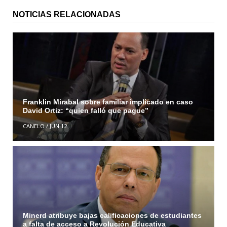
NOTICIAS RELACIONADAS
Franklin Mirabal sobre familiar implicado en caso
David Ortiz: “quien falló que pague”
CANELO
/
JUN 12
Minerd atribuye bajas calificaciones de estudiantes
a falta de acceso a Revolución Educativa