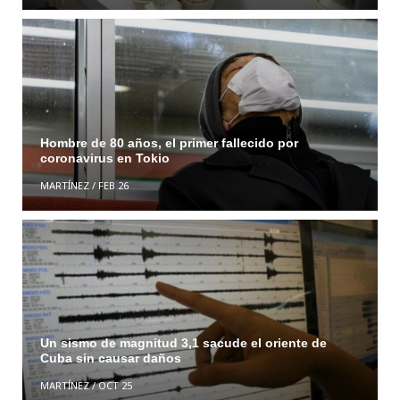
Hombre de 80 años, el primer fallecido por
coronavirus en Tokio
MARTÍNEZ
/
FEB 26
Un sismo de magnitud 3,1 sacude el oriente de
Cuba sin causar daños
MARTÍNEZ
/
OCT 25