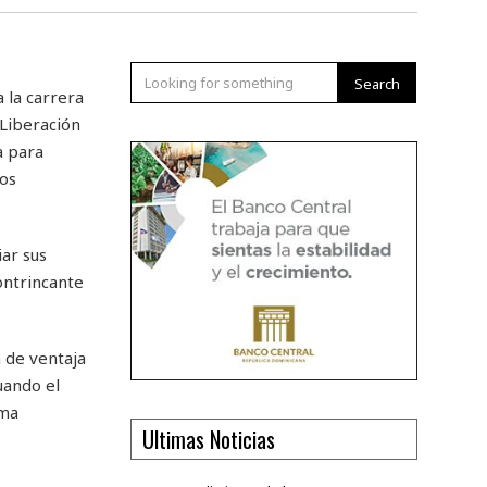
Search
 la carrera
 Liberación
a para
tos
iar sus
ontrincante
n de ventaja
uando el
rma
Ultimas Noticias