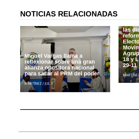
NOTICIAS RELACIONADAS
Presi
dice 
las di
refor
Electo
Movim
Agrupa
Miguel Vargas llama a
18 y 
reflexionar sobre una gran
29-11
alianza opositora nacional
para sacar al PRM del poder
MARTÍNE
MARTÍNEZ
/
JUL 5