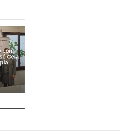
o con
sé Cela
pla
o