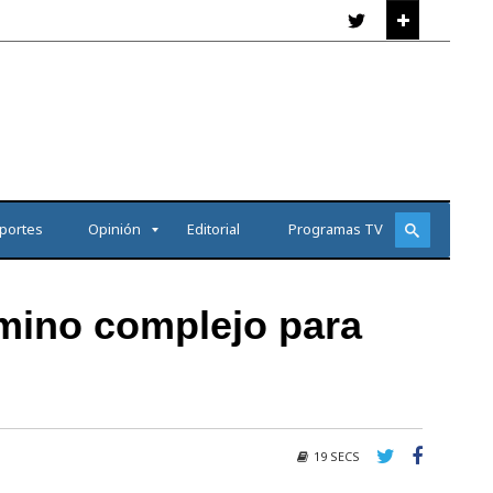
portes
Opinión
Editorial
Programas TV
amino complejo para
19 SECS