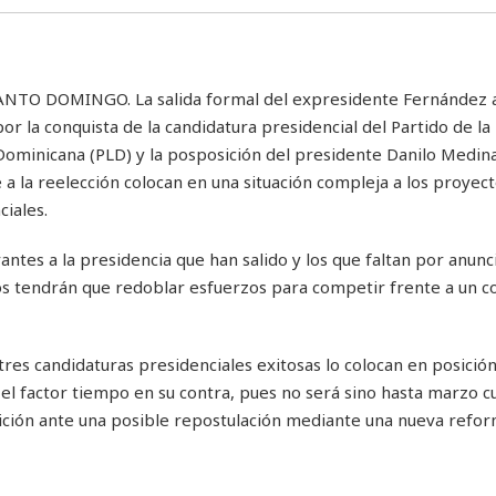
ANTO DOMINGO. La salida formal del expresidente Fernández a
por la conquista de la candidatura presidencial del Partido de la
Dominicana (PLD) y la posposición del presidente Danilo Medin
 a la reelección colocan en una situación compleja a los proyec
ciales.
antes a la presidencia que han salido y los que faltan por anunc
s tendrán que redoblar esfuerzos para competir frente a un c
 tres candidaturas presidenciales exitosas lo colocan en posició
l factor tiempo en su contra, pues no será sino hasta marzo c
osición ante una posible repostulación mediante una nueva refo