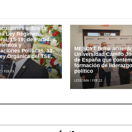
dente Tribunal Superior
esperar que avancen
scusiones sobre la
ma Ley Régimen
ral, 15-19; de Partidos,
ientos y
MESCYT firma acuerd
ciones Políticas, 33-
Universidad Camilo Jo
Ley Orgánica del TSE,
de España que contem
formación de liderazg
político
Z
/
FEB 19
LEDESMA
/
FEB 22