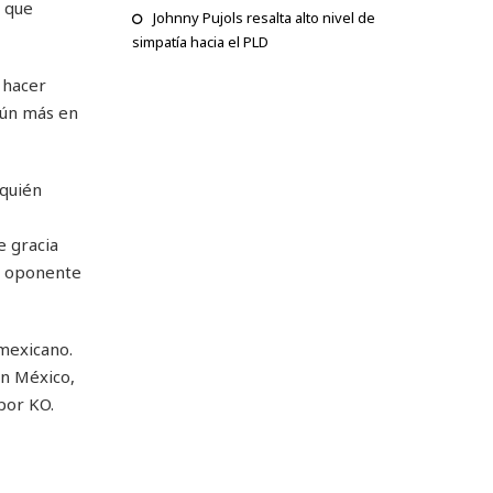
, que
Johnny Pujols resalta alto nivel de
simpatía hacia el PLD
 hacer
 aún más en
 quién
e gracia
i oponente
 mexicano.
en México,
por KO.