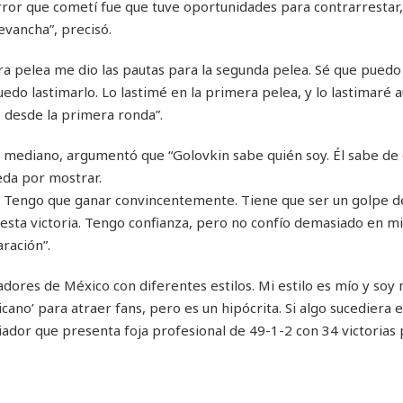
error que cometí fue que tuve oportunidades para contrarrestar
evancha”, precisó.
a pelea me dio las pautas para la segunda pelea. Sé que puedo
uedo lastimarlo. Lo lastimé en la primera pelea, y lo lastimaré
é desde la primera ronda”.
 mediano, argumentó que “Golovkin sabe quién soy. Él sabe de
eda por mostrar.
. Tengo que ganar convincentemente. Tiene que ser un golpe d
esta victoria. Tengo confianza, pero no confío demasiado en m
ración”.
dores de México con diferentes estilos. Mi estilo es mío y soy
cano’ para atraer fans, pero es un hipócrita. Si algo sucediera 
adiador que presenta foja profesional de 49-1-2 con 34 victorias 