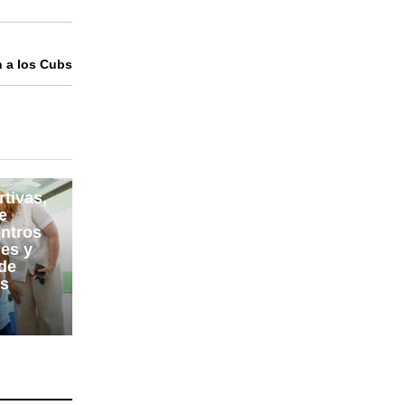
n a los Cubs
tivas,
e
entros
les y
 de
es