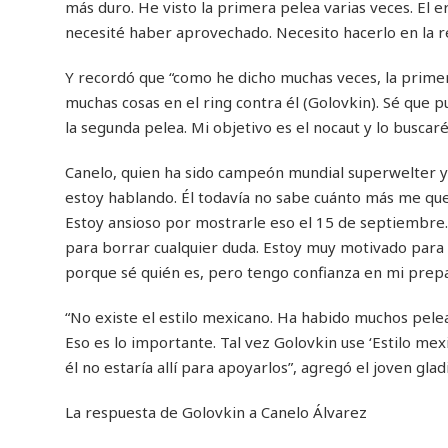
más duro. He visto la primera pelea varias veces. El 
necesité haber aprovechado. Necesito hacerlo en la r
Y recordó que “como he dicho muchas veces, la primer
muchas cosas en el ring contra él (Golovkin). Sé que p
la segunda pelea. Mi objetivo es el nocaut y lo buscar
Canelo, quien ha sido campeón mundial superwelter y
estoy hablando. Él todavía no sabe cuánto más me qu
Estoy ansioso por mostrarle eso el 15 de septiembre
para borrar cualquier duda. Estoy muy motivado para 
porque sé quién es, pero tengo confianza en mi prepa
“No existe el estilo mexicano. Ha habido muchos pelea
Eso es lo importante. Tal vez Golovkin use ‘Estilo mexi
él no estaría allí para apoyarlos”, agregó el joven gl
La respuesta de Golovkin a Canelo Álvarez