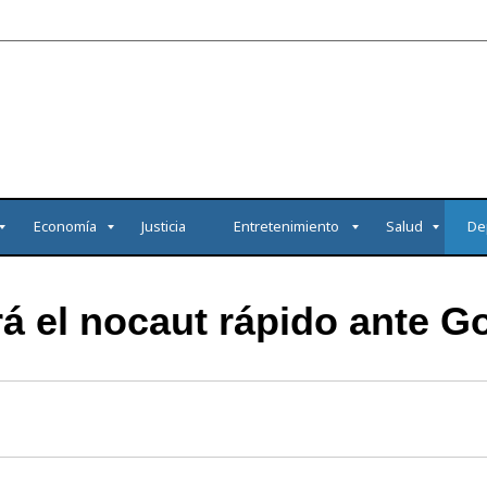
Economía
Justicia
Entretenimiento
Salud
De
á el nocaut rápido ante G