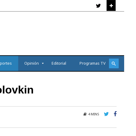
portes
Opinión
Editorial
Programas TV
olovkin
4 MINS