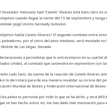
l boxeador mexicano Saúl “Canelo” Álvarez está bien claro en s
objetivo cuando llegue la noche del 15 de septiembre y tenga 
estelar púgil invicto Gennady Golovkin.
 objetivo habla Canelo Álvarez? El segundo combate entre esto
s peleadores, por el cetro del peso mediano, será montado en l
T-Mobile de Las Vegas, Nevada.
 declaraciones a periodistas que lo entrevistaron en su cuartel d
Estados Unidos, al combate que sostendrá en septiembre con Go
ameño Ludo Sanz, da cuenta de la reacción de Canelo Álvarez ant
kin lo derrotará para de esa manera revalidar su corona del p
ciación Mundial de Boxeo y Federación Internacional de Boxeo.
sta pelea es personal por todo lo que se ha dicho, y será difíci
s que se han hecho sobre mí, me han dado más motivación para 