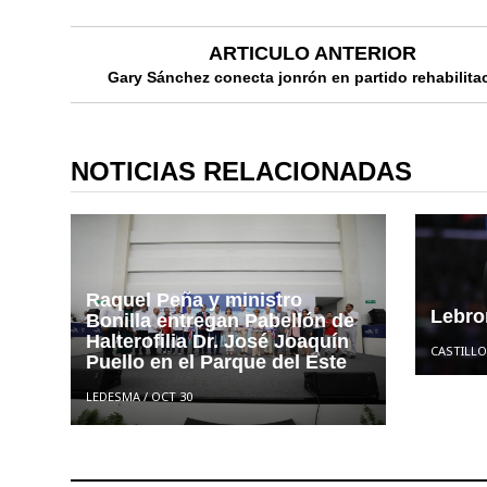
ARTICULO ANTERIOR
Gary Sánchez conecta jonrón en partido rehabilita
NOTICIAS RELACIONADAS
Raquel Peña y ministro
Lebro
Bonilla entregan Pabellón de
Halterofilia Dr. José Joaquín
CASTILLO
Puello en el Parque del Este
LEDESMA
/
OCT 30