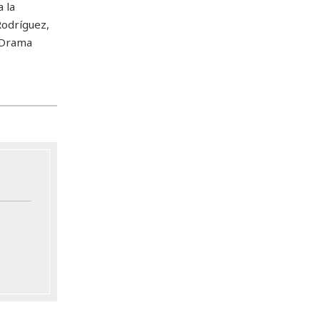
 la
Rodríguez,
g Drama