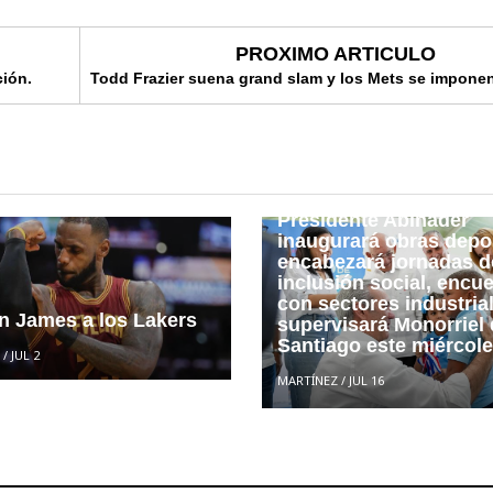
PROXIMO ARTICULO
ción.
Todd Frazier suena grand slam y los Mets se impone
Presidente Abinader
inaugurará obras depor
encabezará jornadas d
inclusión social, encu
con sectores industria
n James a los Lakers
supervisará Monorriel
Santiago este miércol
/
JUL 2
MARTÍNEZ
/
JUL 16