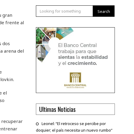
Search
u gran
de frente al
s dos
a arena del
e
lovkin.
e el
eso
Ultimas Noticias
l recuperar
Leonel: “El retroceso se percibe por
entrenar
doquier; el país necesita un nuevo rumbo”