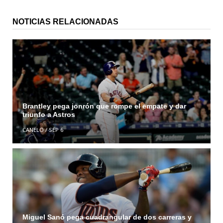
NOTICIAS RELACIONADAS
Brantley pega jonrón que rompe el empate y dar
triunfo a Astros
CANELO
/
SEP 6
Miguel Sanó pega cuadrangular de dos carreras y