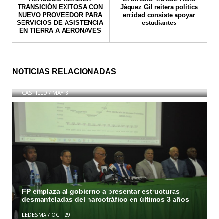
TRANSICIÓN EXITOSA CON
Jáquez Gil reitera política
NUEVO PROVEEDOR PARA
entidad consiste apoyar
SERVICIOS DE ASISTENCIA
estudiantes
EN TIERRA A AERONAVES
Autoridades de Boca Chica , dan primer plazo para
NOTICIAS RELACIONADAS
construcción de acueducto Brisas de Causedo Sur
CASTILLO
/
MAY 8
FP emplaza al gobierno a presentar estructuras
desmanteladas del narcotráfico en últimos 3 años
LEDESMA
/
OCT 29