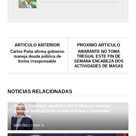
ARTICULO ANTERIOR
PROXIMO ARTICULO
Carlos Peña afirma gobierno
AMARANTE NO TOMA
maneja deuda pública de
TREGUA; ESTE FIN DE
forma irresponsable
SEMANA ENCABEZA DOS
ACTIVIDADES DE MASAS
NOTICIAS RELACIONADAS
Héctor Guzmán: medidas del Gobierno buscan
distraer ante alza de combustibles y protestas
sociales
MARTÍNEZ
/
MAY 4