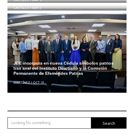
CASTILLO
/
ABR 3
JCE incorpora en nueva Cédula símbolos patrios
tras aval del Instituto Duartiano y la Comisión
Permanente de Efemérides Patrias
MARTÍNEZ
/
OCT 31
Search