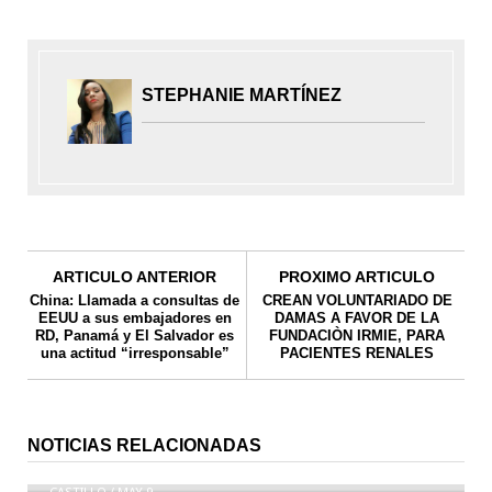
STEPHANIE MARTÍNEZ
ARTICULO ANTERIOR
PROXIMO ARTICULO
China: Llamada a consultas de
CREAN VOLUNTARIADO DE
EEUU a sus embajadores en
DAMAS A FAVOR DE LA
RD, Panamá y El Salvador es
FUNDACIÒN IRMIE, PARA
una actitud “irresponsable”
PACIENTES RENALES
Diputada Miriam Cabral arremetió contra los
legisladores de oposición que atacan el voto de
NOTICIAS RELACIONADAS
CONSTITUCIONALISTAS LLAMAN “CAUDILLO” AL
arrastre
PRESIDENTE MEDINA POR APRESTOS
REELECCIONISTAS
CASTILLO
/
MAY 9