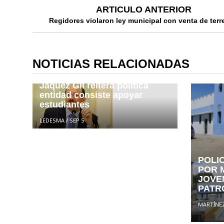
ARTICULO ANTERIOR
Regidores violaron ley municipal con venta de ter
NOTICIAS RELACIONADAS
El director INABIE René
Jáquez Gil reitera política
entidad consiste apoyar
estudiantes
LEDESMA
/
SEP 5
POLIC
POR 
JOVE
PATR
MARTÍNE