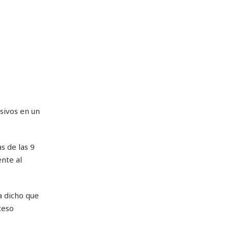
sivos en un
s de las 9
nte al
a dicho que
ceso