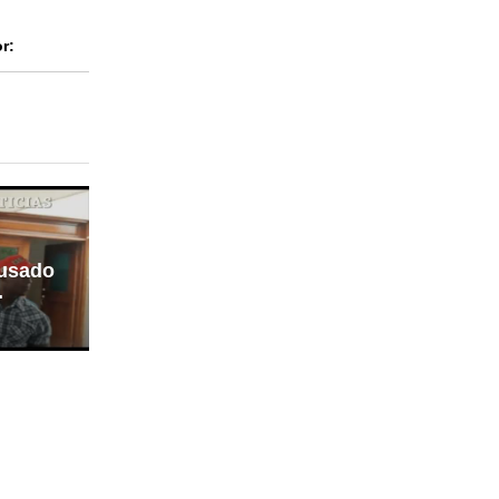
r:
cusado
.