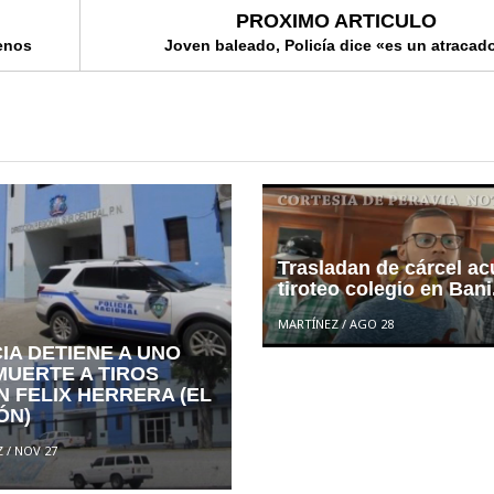
PROXIMO ARTICULO
renos
Joven baleado, Policía dice «es un atracado
Trasladan de cárcel a
tiroteo colegio en Bani
MARTÍNEZ
/
AGO 28
IA DETIENE A UNO
MUERTE A TIROS
N FELIX HERRERA (EL
ÓN)
Z
/
NOV 27