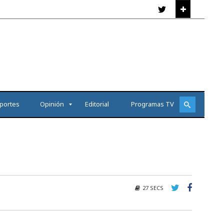
portes
Opinión
Editorial
Programas TV
27 SECS