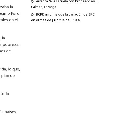
Arranca “A la Escuela con Propeep” en El
zaba la
Caimito, La Vega
Décimo Foro
BCRD informa que la variación del IPC
rales en el
en el mes de julio fue de 0.19 %
 la
la pobreza.
ses de
da, lo que,
n plan de
 todo
ás países