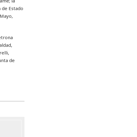
ame; la
a de Estado
 Mayo,
etrona
aldad,
elli,
unta de