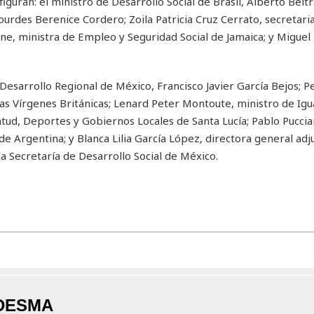
iguran: el ministro de Desarrollo Social de Brasil, Alberto Beltr
ourdes Berenice Cordero; Zoila Patricia Cruz Cerrato, secretari
e, ministra de Empleo y Seguridad Social de Jamaica; y Miguel
Desarrollo Regional de México, Francisco Javier García Bejos; P
slas Vírgenes Británicas; Lenard Peter Montoute, ministro de Igu
tud, Deportes y Gobiernos Locales de Santa Lucía; Pablo Pucciar
de Argentina; y Blanca Lilia García López, directora general adj
a Secretaría de Desarrollo Social de México.
DESMA