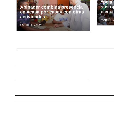
“pela
sus o
Abinader combina presencia
elecc
en «casa por casa» con otras
actividades
MARTÍNE
CASTILLO
/
MAY 2