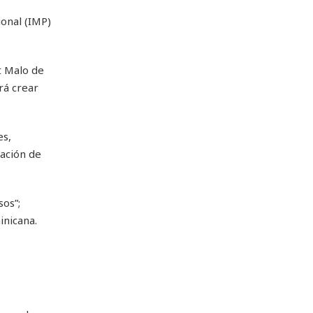
onal (IMP)
nt Malo de
rá crear
es,
lación de
sos”;
inicana.