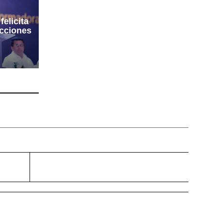
elicita
ecciones