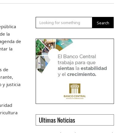
Search
epública
de la
 agenda de
ntar la
s de
grante,
y justicia
uridad
ricultura
Ultimas Noticias