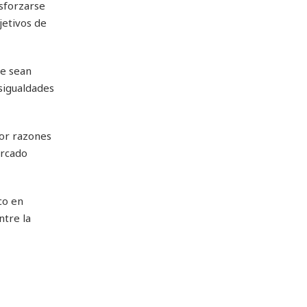
esforzarse
jetivos de
ue sean
esigualdades
por razones
arcado
co en
ntre la