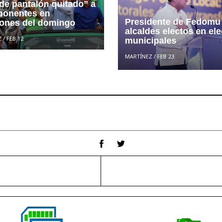
 de pantalón quitado” a
ponentes en
Presidente de Fedomu f
iones del domingo
alcaldes electos en el
Z
/
FEB 12
municipales
MARTÍNEZ
/
FEB 23