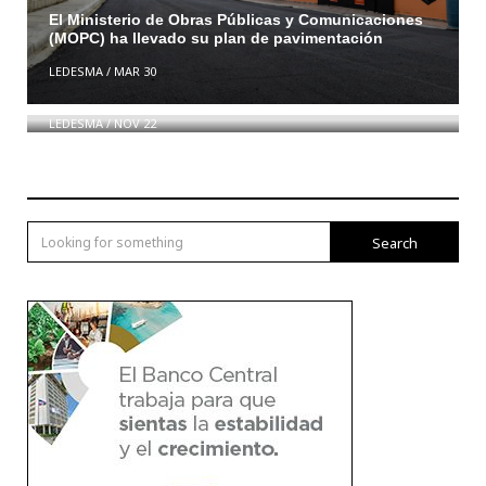
El Ministerio de Obras Públicas y Comunicaciones
(MOPC) ha llevado su plan de pavimentación
LEDESMA
/
MAR 30
Leonel Fernández presenta en Nueva York el libro
“Fuerza del Pueblo: Razón Histórica”
LEDESMA
/
NOV 22
Search