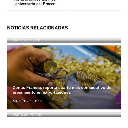
aniversario del Prócer
MÉDICOS EXIGEN REAPERTURA DEL HOSPITAL
NOTICIAS RELACIONADAS
PADRE BILLINI
CASTILLO
/
ABR 11
Zonas Francas reporta cuarto mes consecutivo de
crecimiento en exportaciones
PEREGRINOS EN CONTRA DE REFORMA
CONSTITUCIONAL LLEGAN AL CONGRESO
MARTÍNEZ
/
SEP 19
NACIONAL
CASTILLO
/
MAY 30