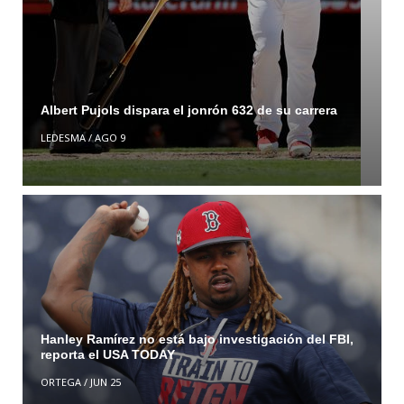
Albert Pujols dispara el jonrón 632 de su carrera
LEDESMA
/
AGO 9
Hanley Ramírez no está bajo investigación del FBI,
reporta el USA TODAY
ORTEGA
/
JUN 25