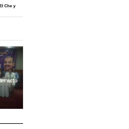
El Che y
an acto