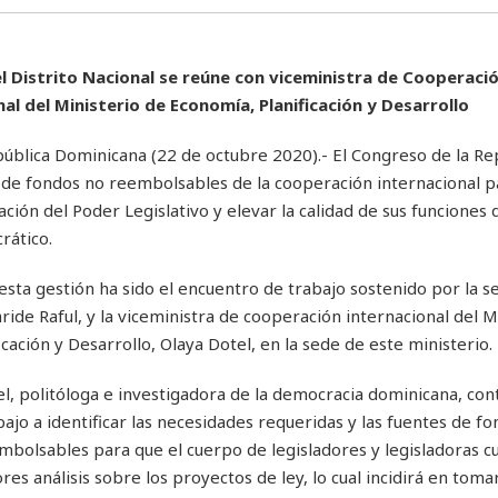
l Distrito Nacional se reúne con viceministra de Cooperaci
al del Ministerio de Economía, Planificación y Desarrollo
blica Dominicana (22 de octubre 2020).- El Congreso de la Re
de fondos no reembolsables de la cooperación internacional p
ización del Poder Legislativo y elevar la calidad de sus funciones
rático.
sta gestión ha sido el encuentro de trabajo sostenido por la s
aride Raful, y la viceministra de cooperación internacional del M
cación y Desarrollo, Olaya Dotel, en la sede de este ministerio.
el, politóloga e investigadora de la democracia dominicana, con
ajo a identificar las necesidades requeridas y las fuentes de f
bolsables para que el cuerpo de legisladores y legisladoras c
es análisis sobre los proyectos de ley, lo cual incidirá en tom