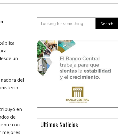
ón
Search
pública
ara
 desde un
enadora del
inisterio
tribuyó en
ondos de
Ultimas Noticias
uente con
ar mejores