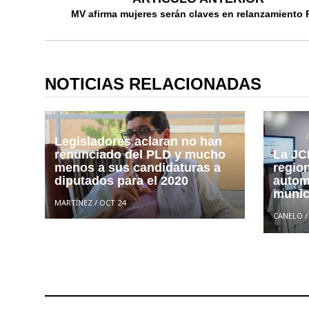
MV afirma mujeres serán claves en relanzamiento
NOTICIAS RELACIONADAS
Legisladores aclaran no han
renunciado del PLD y mucho
La JC
menos a sus candidaturas a
region
diputados para el 2020
autom
munic
MARTÍNEZ
/
OCT 24
CANELO