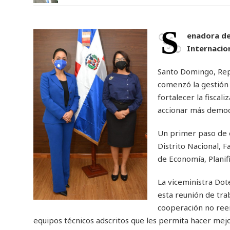
S
enadora de
Internacion
Santo Domingo, Repú
comenzó la gestión 
fortalecer la fiscal
accionar más democ
Un primer paso de e
Distrito Nacional, F
de Economía, Planifi
La viceministra Dot
esta reunión de trab
cooperación no reem
equipos técnicos adscritos que les permita hacer mejor