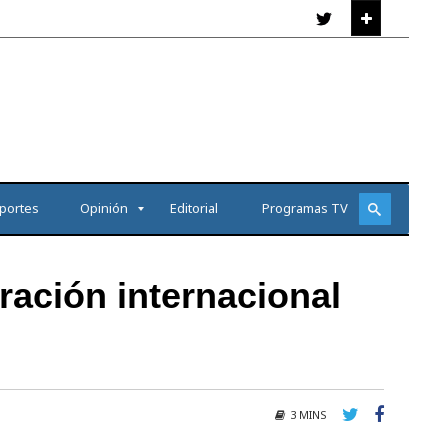
portes
Opinión
Editorial
Programas TV
ación internacional
3 MINS