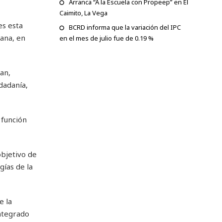
Arranca “A la Escuela con Propeep” en El
Caimito, La Vega
es esta
BCRD informa que la variación del IPC
ana, en
en el mes de julio fue de 0.19 %
an,
dadanía,
 función
objetivo de
gías de la
e la
integrado