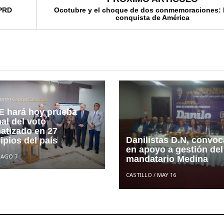
 PRD
Ocotubre y el choque de dos conmemoraciones: 
conquista de América
E hará hoy prueba
al del voto
atizado en 27
Danilistas D.N, convoc
ipios del país
en apoyo a gestión del
/
AGO 7
mandatario Medina
CASTILLO
/
MAY 16