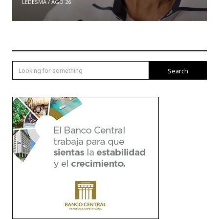
LEDESMA
/
AGO 26
Search