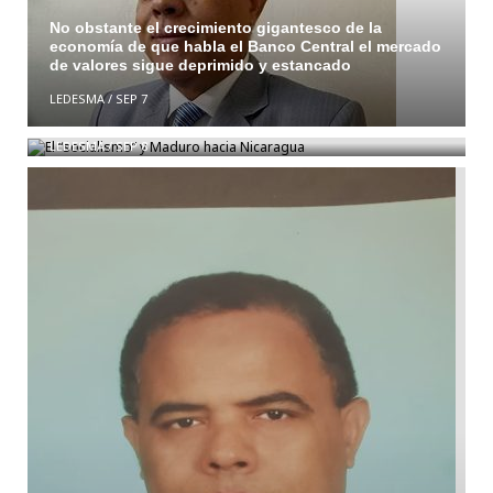
No obstante el crecimiento gigantesco de la
economía de que habla el Banco Central el mercado
de valores sigue deprimido y estancado
LEDESMA
/
SEP 7
El “socialismo” y Maduro hacia Nicaragua
LEDESMA
/
SEP 8