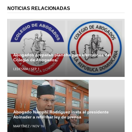
NOTICIAS RELACIONADAS
Abogados preparan plancha para elecciones del
Colegio de Abogados.
LEDESMA
/
SEP 1
Abogado Namphi Rodríguez insta al presidente
Abinader a reformar ley de prensa
MARTÍNEZ
/
NOV 16