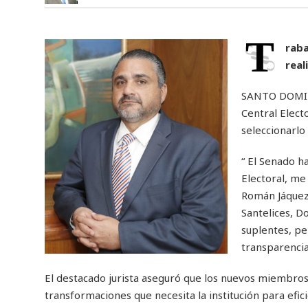
T
raba
real
SANTO DOMINGO
Central Electo
seleccionarl
“ El Senado h
Electoral, me
Román Jáquez 
Santelices, D
suplentes, pe
transparencia
El destacado jurista aseguró que los nuevos miembros 
transformaciones que necesita la institución para efic