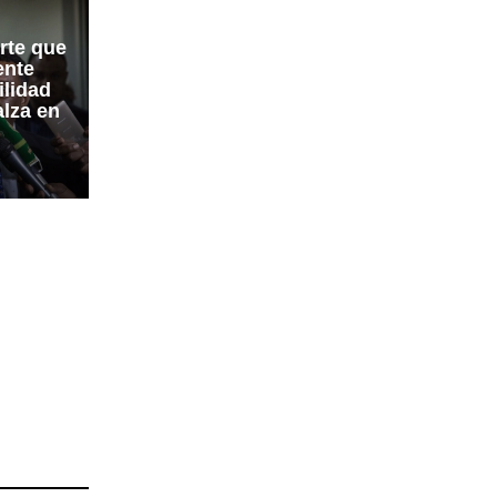
rte que
ente
ilidad
lza en