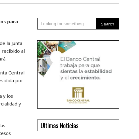
ros para
Search
e la Junta
 recibido al
rá.
unta Central
esidida por
 y los
cialidad y
Ultimas Noticias
las
cesos