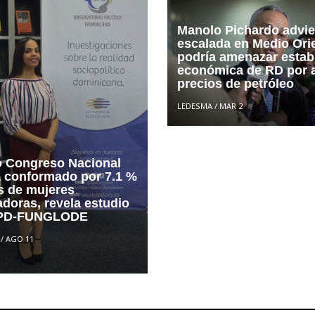
Manolo Pichardo advie
escalada en Medio Ori
podría amenazar estab
económica de RD por a
precios de petróleo
LEDESMA
/
MAR 2
 Congreso Nacional
á conformado por 7.1 %
 de mujeres
adoras, revela estudio
OPD-FUNGLODE
/
AGO 11