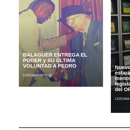
BALAGUER ENTREGA EL
PODER y SU ÚLTIMA
VOLUNTAD A PEDRO
Nuevo
estar
LEDESMA
/
NOV 26
menos
legisl
del 
LEDESMA