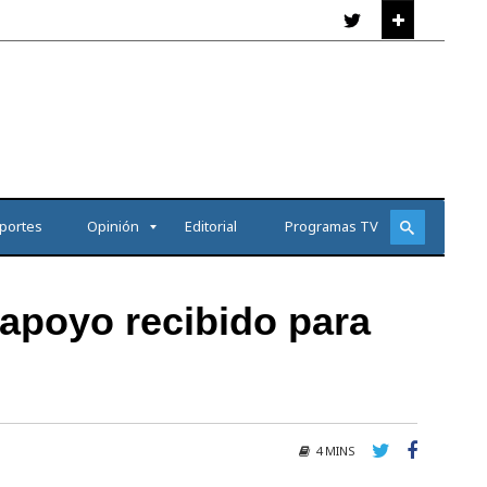
portes
Opinión
Editorial
Programas TV
 apoyo recibido para
4 MINS