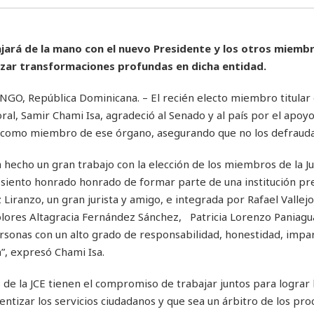
jará de la mano con el nuevo Presidente y los otros miemb
izar transformaciones profundas en dicha entidad.
, República Dominicana. – El recién electo miembro titular d
ral, Samir Chami Isa, agradeció al Senado y al país por el apoyo
o como miembro de ese órgano, asegurando que no los defrauda
a hecho un gran trabajo con la elección de los miembros de la J
 siento honrado honrado de formar parte de una institución pr
Liranzo, un gran jurista y amigo, e integrada por Rafael Vallejo
olores Altagracia Fernández Sánchez, Patricia Lorenzo Paniagua
rsonas con un alto grado de responsabilidad, honestidad, impar
”, expresó Chami Isa.
de la JCE tienen el compromiso de trabajar juntos para lograr 
ientizar los servicios ciudadanos y que sea un árbitro de los pro