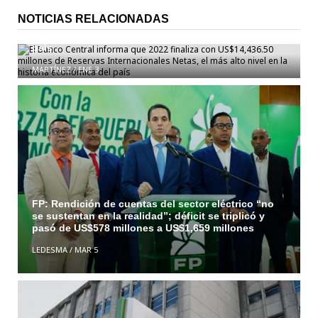
El Banco Central informa que 2022 finaliza con
NOTICIAS RELACIONADAS
US$14,436.50 millones de Reservas Internacionales
Netas, el más alto nivel en la historia económica del
país
MARTÍNEZ
/
ENE 3
FP: Rendición de cuentas del sector eléctrico “no
se sustentan en la realidad”; déficit se triplicó y
pasó de US$578 millones a US$1,659 millones
LEDESMA
/
MAR 5