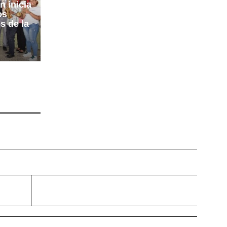
n inicia
os
s de la