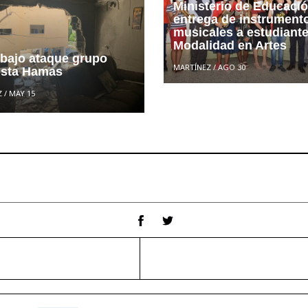
Ministerio de Educació
entrega de instrument
musicales a estudiante
Modalidad en Artes
 bajo ataque grupo
MARTÍNEZ
/
AGO 30
rista Hamas
Z
/
MAY 15