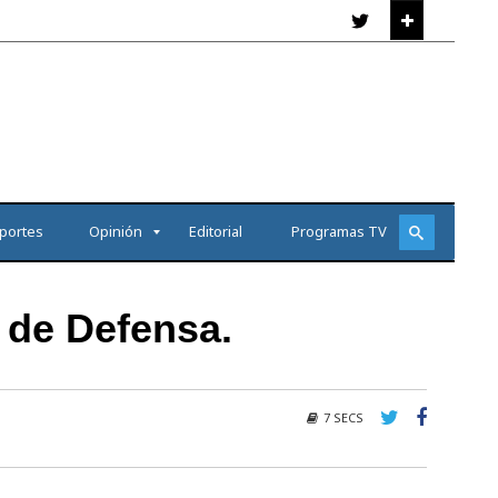
portes
Opinión
Editorial
Programas TV
o de Defensa.
7 SECS