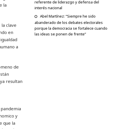
referente de liderazgo y defensa del
e la
interés nacional
Abel Martínez: “Siempre he sido
abanderado de los debates electorales
la clave
porque la democracia se fortalece cuando
endo en
las ideas se ponen de frente”
sigualdad
 humano a
nómeno de
están
ya resultan
la pandemia
onomico y
e que la