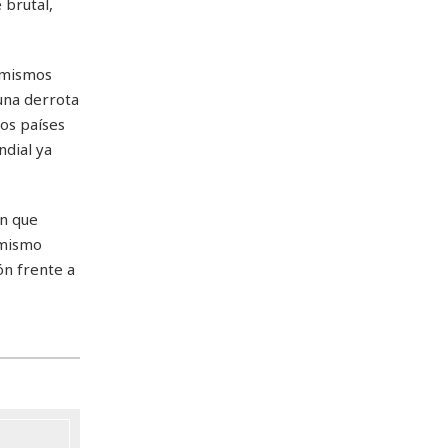
 brutal,
s mismos
una derrota
los países
ndial ya
en que
 mismo
ón frente a