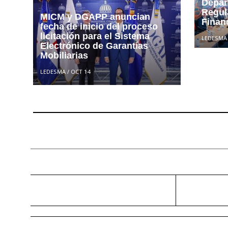
Depar
Regul
MICM y DGAPP anuncian
Finan
fecha de inicio del proceso
licitación para el Sistema
LEDESMA
Electrónico de Garantías
Mobiliarias
LEDESMA
/
OCT 14