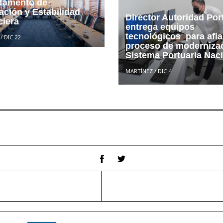
tamento de
ación y Estabilidad
Director Autoridad Por
ciera
entrega equipos
tecnológicos para afi
/
DIC 22
proceso de modernizac
Sistema Portuaria Nac
MARTÍNEZ
/
DIC 4