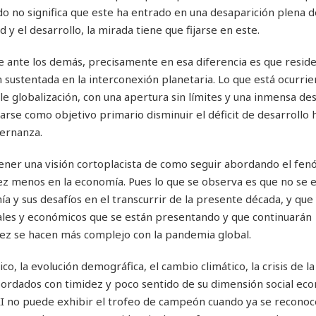
o no significa que este ha entrado en una desaparición plena d
 y el desarrollo, la mirada tiene que fijarse en este.
te ante los demás, precisamente en esa diferencia es que reside 
n sustentada en la interconexión planetaria. Lo que está ocurri
le globalización, con una apertura sin límites y una inmensa de
earse como objetivo primario disminuir el déficit de desarrollo
ernanza.
tener una visión cortoplacista de como seguir abordando el fe
vez menos en la economía. Pues lo que se observa es que no se 
y sus desafíos en el transcurrir de la presente década, y que 
ciales y económicos que se están presentando y que continuarán
vez se hacen más complejo con la pandemia global.
o, la evolución demográfica, el cambio climático, la crisis de 
bordados con timidez y poco sentido de su dimensión social ec
XXI no puede exhibir el trofeo de campeón cuando ya se reconoc