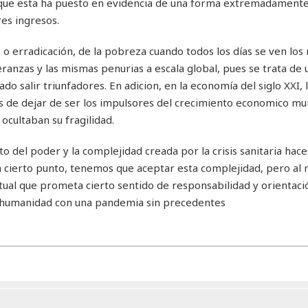
al que esta ha puesto en evidencia de una forma extremadamente
es ingresos.
n, o erradicación, de la pobreza cuando todos los días se ven lo
anzas y las mismas penurias a escala global, pues se trata de 
do salir triunfadores. En adicion, en la economía del siglo XXI, 
s de dejar de ser los impulsores del crecimiento economico mu
ocultaban su fragilidad.
o del poder y la complejidad creada por la crisis sanitaria hac
ta cierto punto, tenemos que aceptar esta complejidad, pero al
ual que prometa cierto sentido de responsabilidad y orientaci
la humanidad con una pandemia sin precedentes