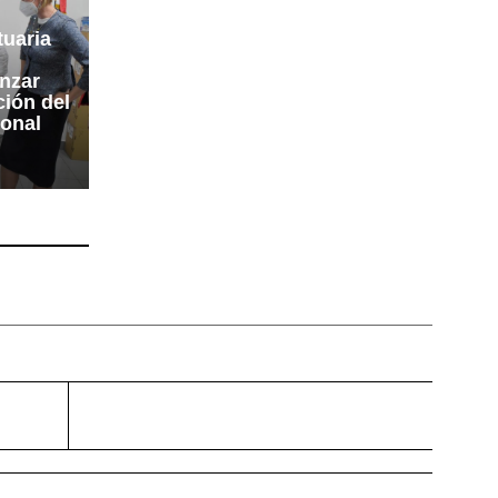
tuaria
anzar
ión del
ional