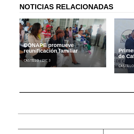
NOTICIAS RELACIONADAS
CONAPE promueve
Prime
reunificación familiar
de Ca
CASTILLO
/
DIC 3
CASTILLO