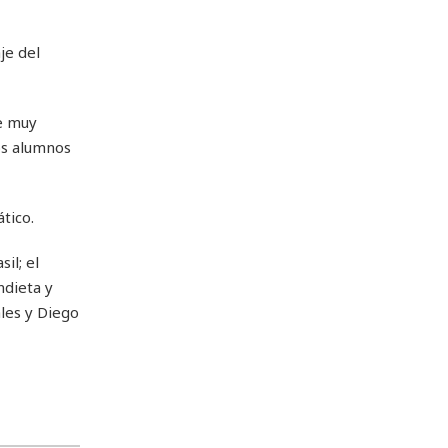
je del
de muy
os alumnos
tico.
il; el
ndieta y
les y Diego