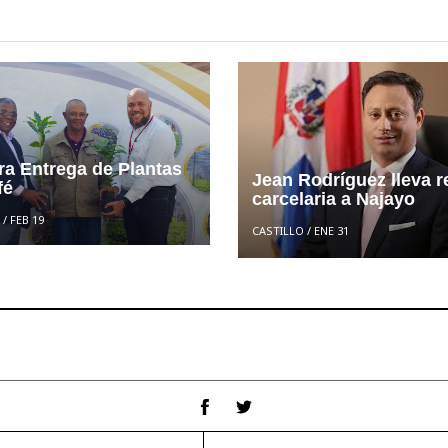
ra Entrega de Plantas
Jean Rodríguez lleva 
fé
carcelaria a Najayo
/
FEB 19
CASTILLO
/
ENE 31