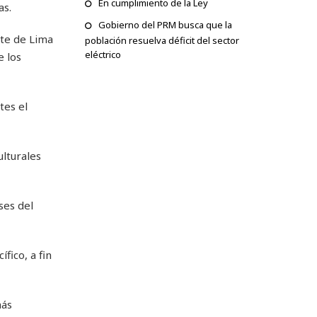
En cumplimiento de la Ley
as.
Gobierno del PRM busca que la
nte de Lima
población resuelva déficit del sector
eléctrico
e los
tes el
ulturales
ses del
fico, a fin
más