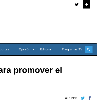
portes
Opinión
Editorial
Programas TV
ara promover el
3 MINS