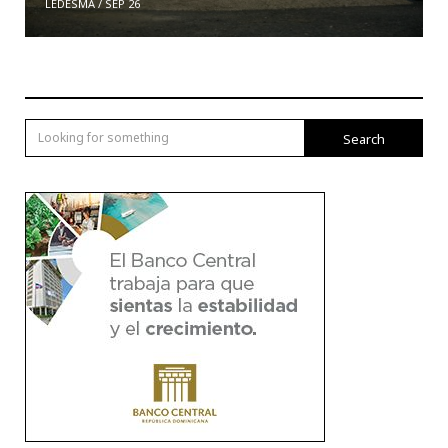
LEDESMA
/
SEP 26
Search