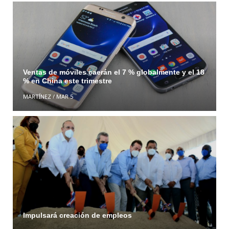
Ventas de móviles caerán el 7 % globalmente y el 18
% en China este trimestre
MARTÍNEZ
/
MAR 5
Impulsará creación de empleos