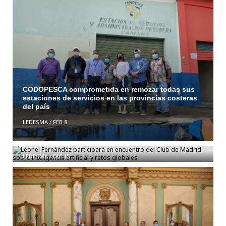
CODOPESCA comprometida en remozar todas sus
estaciones de servicios en las provincias costeras
del país
LEDESMA
/
FEB 8
Leonel Fernández participará en encuentro del Club
de Madrid sobre inteligencia artificial y retos
globales
LEDESMA
/
DIC 15