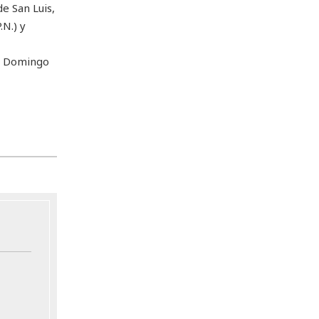
e San Luis,
.N.) y
to Domingo