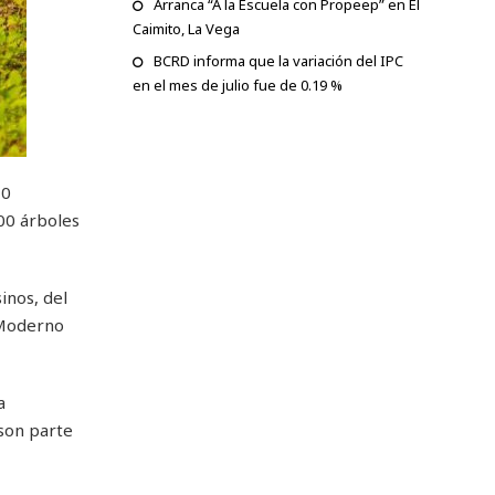
Arranca “A la Escuela con Propeep” en El
Caimito, La Vega
BCRD informa que la variación del IPC
en el mes de julio fue de 0.19 %
70
00 árboles
inos, del
o Moderno
a
 son parte