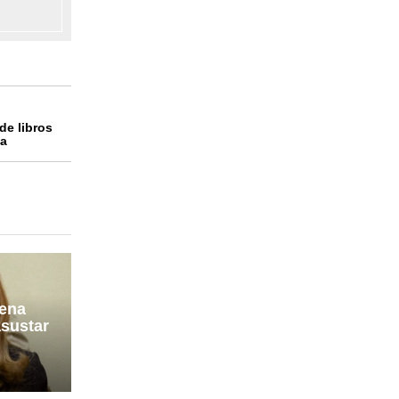
de libros
na
lena
asustar