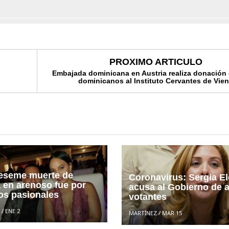
PROXIMO ARTICULO
Embajada dominicana en Austria realiza donación 
dominicanos al Instituto Cervantes de Vie
eseme muerte de
Coronavirus: Sergia E
a en arenoso fue por
acusa al Gobierno de 
os pasionales
votantes
/
ENE 2
MARTÍNEZ
/
MAR 15