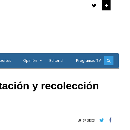
portes
Opinión
Editorial
Programas TV
tación y recolección
57 SECS