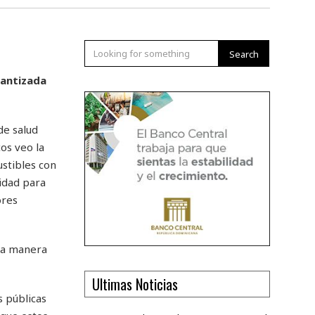
Search
rantizada
de salud
os veo la
stibles con
idad para
ores
ica manera
Ultimas Noticias
 públicas