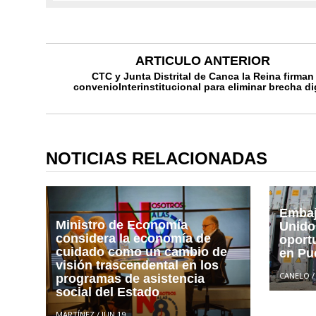
ARTICULO ANTERIOR
CTC y Junta Distrital de Canca la Reina firman
convenioInterinstitucional para eliminar brecha di
NOTICIAS RELACIONADAS
Embaj
Ministro de Economía
Unido
considera la economía de
oport
cuidado como un cambio de
en Pu
visión trascendental en los
CANELO
programas de asistencia
social del Estado
MARTÍNEZ
/
JUN 19