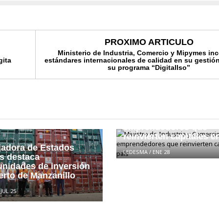
PROXIMO ARTICULO
Ministerio de Industria, Comercio y Mipymes in
gita
estándares internacionales de calidad en su gestió
su programa “DigitalIso”
Ministro de Industria y
Comercio apoya a
emprendedores que
reinvierten capitales en
adora de Estados
LEDESMA
/
ENE 28
s destaca
unidades de inversión
erto de Manzanillo
/
JUL 25