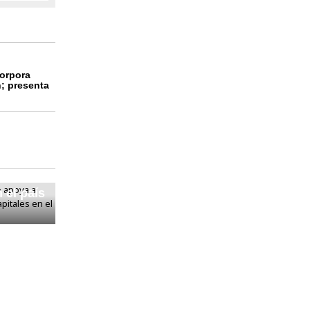
corpora
n; presenta
 el país