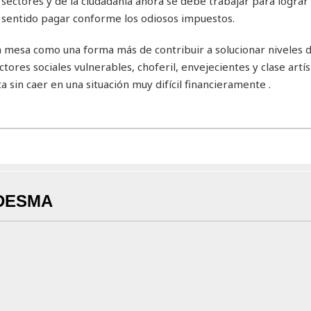
 sectores y de la ciudadanía ahora se debe trabajar para lograr
a sentido pagar conforme los odiosos impuestos.
en la mesa como una forma más de contribuir a solucionar niveles 
res sociales vulnerables, choferil, envejecientes y clase artís
sin caer en una situación muy difícil financieramente .
DESMA