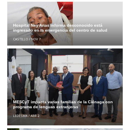
Hospital Ney Arias informa desconocido está
ingresado en la emergencia del centro de salud
CASTILLO
/
NOV 7
MESCyT impacta varias familias de la Ciénaga con
programa de lenguas extranjeras
LEDESMA
/
ABR 2