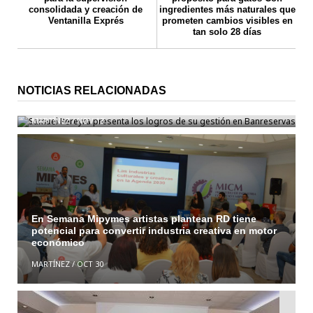
consolidada y creación de
ingredientes más naturales que
Ventanilla Exprés
prometen cambios visibles en
tan solo 28 días
Samuel Pereyra presenta los logros de su gestión
NOTICIAS RELACIONADAS
en Banreservas
MARTÍNEZ
/
NOV 13
En Semana Mipymes artistas plantean RD tiene
potencial para convertir industria creativa en motor
económico
MARTÍNEZ
/
OCT 30