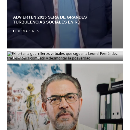
ADVIERTEN 2025 SERÁ DE GRANDES
TURBULENCIAS SOCIALES EN RD
LEDESMA
/
ENE 5
Exhortan a guerrilleros virtuales que siguen a
Leonel Fernández trabajar para combatir y
desmontar la posverdad
LEDESMA
/
JUL 30