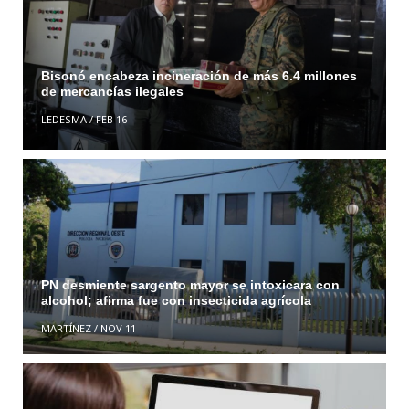
Bisonó encabeza incineración de más 6.4 millones
de mercancías ilegales
LEDESMA
/
FEB 16
PN desmiente sargento mayor se intoxicara con
alcohol; afirma fue con insecticida agrícola
MARTÍNEZ
/
NOV 11